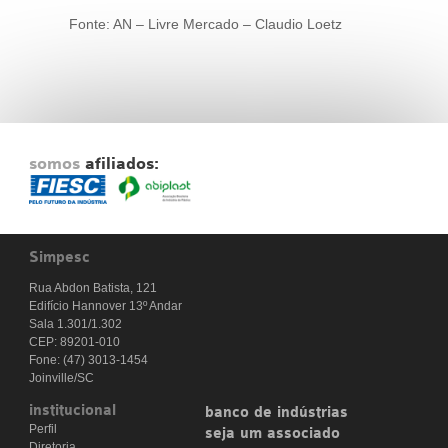
Fonte: AN – Livre Mercado – Claudio Loetz
somos
afiliados:
Simpesc
Rua Abdon Batista, 121
Edifício Hannover 13º Andar
Sala 1.301/1.302
CEP: 89201-010
Fone: (47) 3013-1454
Joinville/SC
institucional
banco de indústrias
Perfil
seja um associado
Diretoria