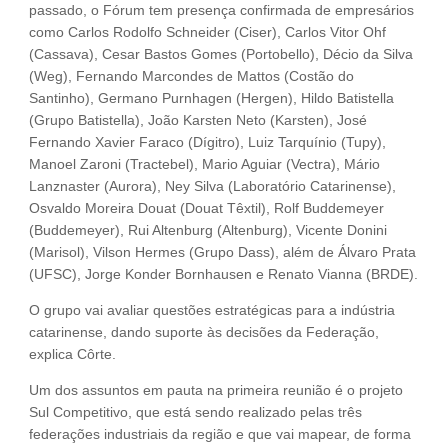
passado, o Fórum tem presença confirmada de empresários
como Carlos Rodolfo Schneider (Ciser), Carlos Vitor Ohf
(Cassava), Cesar Bastos Gomes (Portobello), Décio da Silva
(Weg), Fernando Marcondes de Mattos (Costão do
Santinho), Germano Purnhagen (Hergen), Hildo Batistella
(Grupo Batistella), João Karsten Neto (Karsten), José
Fernando Xavier Faraco (Dígitro), Luiz Tarquínio (Tupy),
Manoel Zaroni (Tractebel), Mario Aguiar (Vectra), Mário
Lanznaster (Aurora), Ney Silva (Laboratório Catarinense),
Osvaldo Moreira Douat (Douat Têxtil), Rolf Buddemeyer
(Buddemeyer), Rui Altenburg (Altenburg), Vicente Donini
(Marisol), Vilson Hermes (Grupo Dass), além de Álvaro Prata
(UFSC), Jorge Konder Bornhausen e Renato Vianna (BRDE).
O grupo vai avaliar questões estratégicas para a indústria
catarinense, dando suporte às decisões da Federação,
explica Côrte.
Um dos assuntos em pauta na primeira reunião é o projeto
Sul Competitivo, que está sendo realizado pelas três
federações industriais da região e que vai mapear, de forma