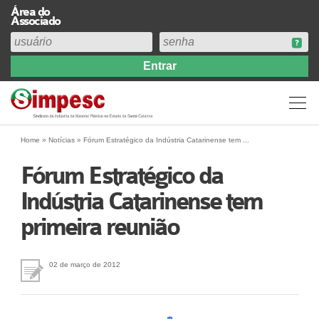
Área do
Associado
Home
Institucional
Perfil
Diretoria
Home
»
Notícias
»
Fórum Estratégico da Indústria Catarinense tem ...
Estatuto
Fórum Estratégico da
Abrangência
Indústria Catarinense tem
Contribuição Sindical 2026
primeira reunião
Acervo
Prestação de Contas
Central de Comunicação
02 de março de 2012
Links
Agenda