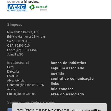
somos
afiliados:
Simpesc
Rua Abdon Batista, 121
Edifício Hannover 13º Andar
Sala 1.301/1.302
CEP: 89201-010
Fone: (47) 3013-1454
Joinville/SC
institucional
banco de indústrias
Perfil
seja um associado
Diretoria
agenda
Estatuto
central de comunicação
Abrangência
links
Contribuição Sindical 2026
fale conosco
Acervo
Prestação de Contas
área do associado
Simpesc nas redes sociais
no facebook
POLÍTICA DE PRIVACIDADE: Nosso site utiliza