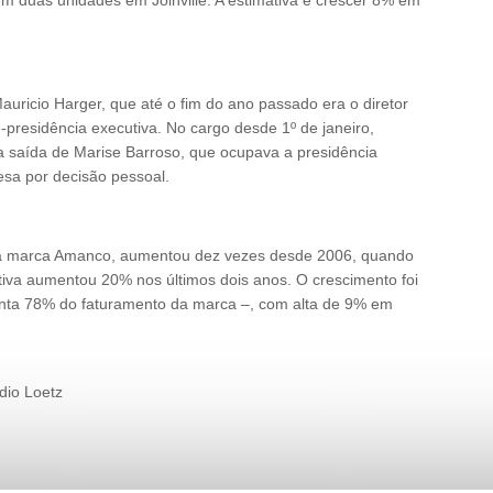
em duas unidades em Joinville. A estimativa é crescer 8% em
ricio Harger, que até o fim do ano passado era o diretor
e-presidência executiva. No cargo desde 1º de janeiro,
saída de Marise Barroso, que ocupava a presidência
esa por decisão pessoal.
 da marca Amanco, aumentou dez vezes desde 2006, quando
tiva aumentou 20% nos últimos dois anos. O crescimento foi
enta 78% do faturamento da marca –, com alta de 9% em
dio Loetz