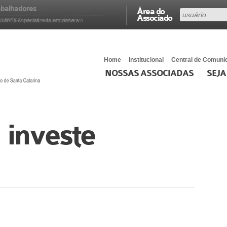
abalhadores
Área do
Associado
ltoria especializada em desenvo...
SIMPESC orienta e acompanha a...
Home
Institucional
Central de Comuni
NOSSAS ASSOCIADAS
SEJA
investe