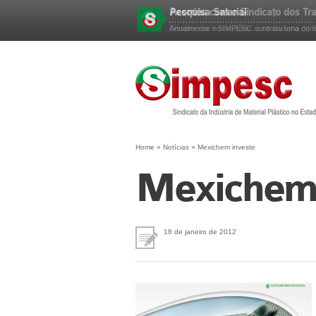
Pesquisa Salarial
Acordos com o Sindicato dos Tr
Esqueceu sua senha?
Anualmente o SIMPESC contrata uma consu
Sempre que necessário, a consultoria do 
Home
»
Notícias
»
Mexichem investe
Mexichem 
18 de janeiro de 2012