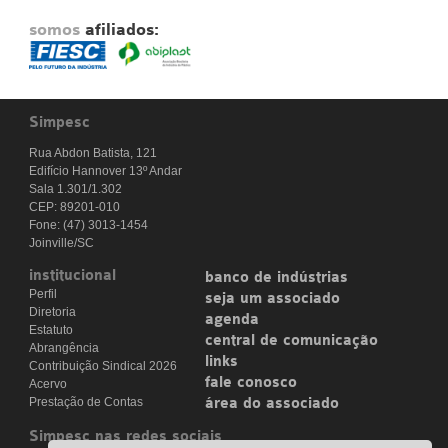
somos
afiliados:
Simpesc
Rua Abdon Batista, 121
Edifício Hannover 13º Andar
Sala 1.301/1.302
CEP: 89201-010
Fone: (47) 3013-1454
Joinville/SC
institucional
banco de indústrias
Perfil
seja um associado
Diretoria
agenda
Estatuto
central de comunicação
Abrangência
links
Contribuição Sindical 2026
fale conosco
Acervo
Prestação de Contas
área do associado
Simpesc nas redes sociais