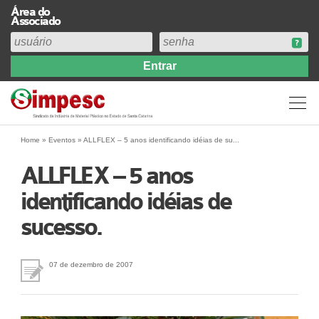
Área do
Associado
Home
Institucional
Perfil
Diretoria
Home
»
Eventos
»
ALLFLEX – 5 anos identificando idéias de su...
Estatuto
ALLFLEX – 5 anos
Abrangência
identificando idéias de
Contribuição Sindical 2026
sucesso.
Acervo
Prestação de Contas
Central de Comunicação
07 de dezembro de 2007
Links
Agenda