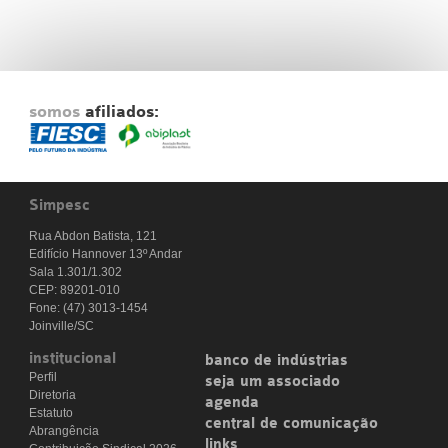
somos
afiliados:
Simpesc
Rua Abdon Batista, 121
Edifício Hannover 13º Andar
Sala 1.301/1.302
CEP: 89201-010
Fone: (47) 3013-1454
Joinville/SC
institucional
banco de indústrias
Perfil
seja um associado
Diretoria
agenda
Estatuto
central de comunicação
Abrangência
links