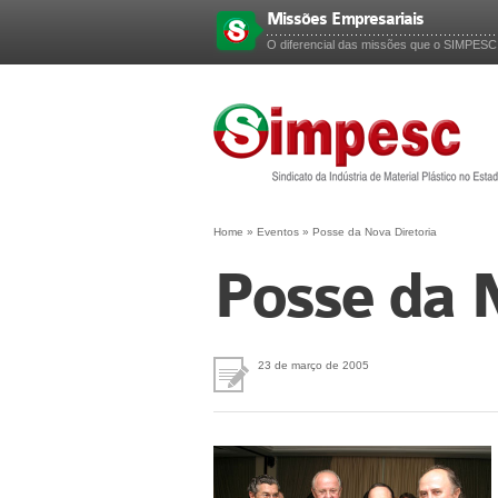
Missões Empresariais
Esqueceu sua senha?
O diferencial das missões que o SIMPESC p
Home
»
Eventos
»
Posse da Nova Diretoria
Posse da N
23 de março de 2005